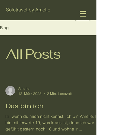
Solotravel by Amelie
Blog
All Posts
Amelie
12. März 2025
2 Min. Lesezeit
Das bin ich
Hi, wenn du mich nicht kennst, ich bin Amelie. Ich
bin mittlerweile 19, was krass ist, denn ich war
gefühlt gestern noch 16 und wohne in...